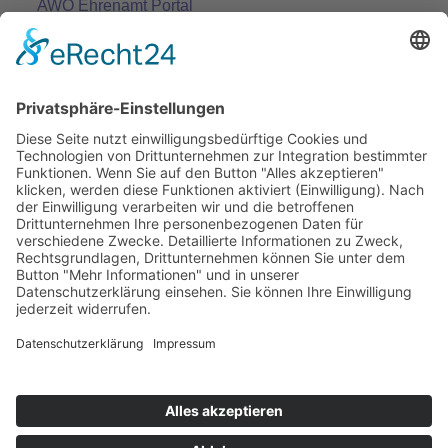
AWO Ehrenamt Portal
AWO Schulgesundheitsfachkräfte
AWO Bundesverband
AWO International
AWO Pflegeberatung
AWO Junge Plattform
AWO Kulturhaus Babelsberg
Arbeit mit Behinderung
AWO Büro Kindermut
Kulturland Brandenburg
AWO Selbsthilfe
AWO eLearning
Kultur für JEDEN
AWO 1plus9
Dachverband Freie Suchtselbsthilfe
© 1990 - 2026 Arbeiterwohlfahrt Bezirksverband
Potsdam e. V.