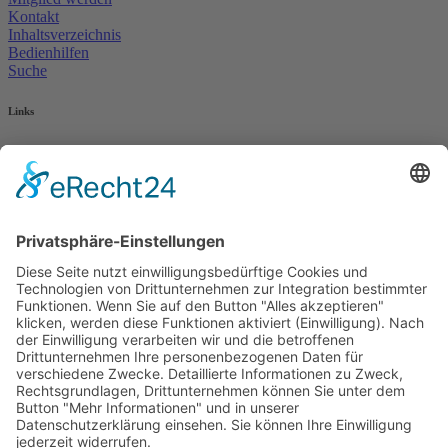
Kontakt
Inhaltsverzeichnis
Bedienhilfen
Suche
Links
AWO Jobportal
AWO Ehrenamt Portal
AWO Schulgesundheitsfachkräfte
AWO Bundesverband
AWO International
AWO Pflegeberatung
AWO Junge Plattform
AWO Kulturhaus Babelsberg
Arbeit mit Behinderung
AWO Büro Kindermut
Kulturland Brandenburg
AWO Selbsthilfe
AWO eLearning
Kultur für JEDEN
AWO 1plus9
Dachverband Freie Suchtselbsthilfe
© 1990 - 2026 Arbeiterwohlfahrt Bezirksverband Potsdam e. V.