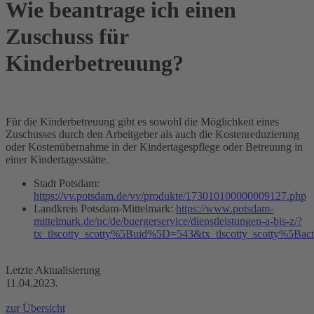
Wie beantrage ich einen
Zuschuss für
Kinderbetreuung?
Für die Kinderbetreuung gibt es sowohl die Möglichkeit eines
Zuschusses durch den Arbeitgeber als auch die Kostenreduzierung
oder Kostenübernahme in der Kindertagespflege oder Betreuung in
einer Kindertagesstätte.
Stadt Potsdam:
https://vv.potsdam.de/vv/produkte/173010100000009127.php
Landkreis Potsdam-Mittelmark:
https://www.potsdam-
mittelmark.de/nc/de/buergerservice/dienstleistungen-a-bis-z/?
tx_tlscotty_scotty%5Buid%5D=543&tx_tlscotty_scotty%5Ba
Letzte Aktualisierung
11.04.2023.
zur Übersicht