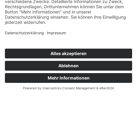
Termine
Jobportal
Fort- und Weiterbildung
Projekte
Themenfelder
Informationen
Einrichtungen
Ortsvereine
Projekte
Struktur AWO Potsdam
AWO vor Ort
Wer wir sind
Governance & Compliance
Hilfe & Service
Anmelden
Mitglied werden