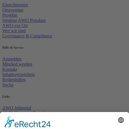
Einrichtungen
Ortsvereine
Projekte
Struktur AWO Potsdam
AWO vor Ort
Wer wir sind
Governance & Compliance
Hilfe & Service
Anmelden
Mitglied werden
Kontakt
Inhaltsverzeichnis
Bedienhilfen
Suche
Links
AWO Jobportal
AWO Ehrenamt Portal
AWO Schulgesundheitsfachkräfte
AWO Bundesverband
AWO International