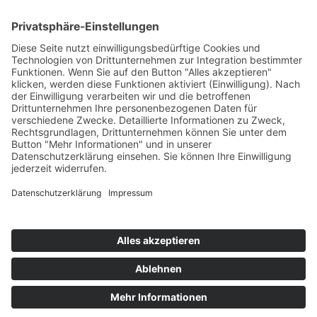
AWO Pflegeberatung
AWO Junge Plattform
AWO Kulturhaus Babelsberg
Arbeit mit Behinderung
AWO Büro Kindermut
Kulturland Brandenburg
AWO Selbsthilfe
AWO eLearning
Kultur für JEDEN
AWO 1plus9
Dachverband Freie Suchtselbsthilfe
© 1990 - 2026 Arbeiterwohlfahrt Bezirksverband Potsdam e. V.
Impressum
|
Datenschutz
|
Barrierefreiheitserklärung
Jobportal
Mutige Mutmacher*innen gesucht!
Komm zu den mutigen Mutmacher*innen.
neugierig?