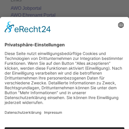
AWO Jobportal
AWO Ehrenamt Portal
AWO Schulgesundheitsfachkräfte
AWO Bundesverband
AWO International
AWO Pflegeberatung
AWO Junge Plattform
AWO Kulturhaus Babelsberg
Arbeit mit Behinderung
AWO Büro Kindermut
Kulturland Brandenburg
AWO Selbsthilfe
AWO eLearning
Kultur für JEDEN
AWO 1plus9
Dachverband Freie Suchtselbsthilfe