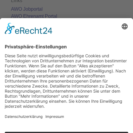
Links
AWO Jobportal
AWO Ehrenamt Portal
AWO Schulgesundheitsfachkräfte
AWO Bundesverband
AWO International
AWO Pflegeberatung
AWO Junge Plattform
AWO Kulturhaus Babelsberg
Arbeit mit Behinderung
AWO Büro Kindermut
Kulturland Brandenburg
AWO Selbsthilfe
AWO eLearning
Kultur für JEDEN
AWO 1plus9
Dachverband Freie Suchtselbsthilfe