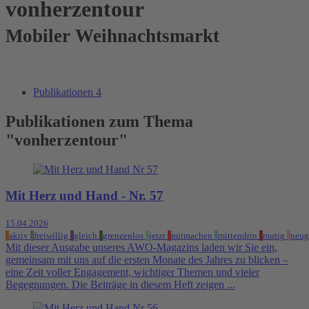
vonherzentour
Mobiler Weihnachtsmarkt
Publikationen
4
Publikationen zum Thema
"vonherzentour"
Mit Herz und Hand - Nr. 57
15.04.2026
aktiv
freiwillig
gleich
grenzenlos
jetzt
mitmachen
mittendrin
mutig
neug
Mit dieser Ausgabe unseres AWO-Magazins laden wir Sie ein,
gemeinsam mit uns auf die ersten Monate des Jahres zu blicken –
eine Zeit voller Engagement, wichtiger Themen und vieler
Begegnungen. Die Beiträge in diesem Heft zeigen ...