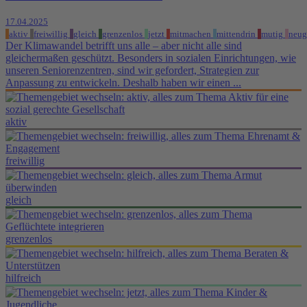
17.04.2025
aktiv
freiwillig
gleich
grenzenlos
jetzt
mitmachen
mittendrin
mutig
neug
Der Klimawandel betrifft uns alle – aber nicht alle sind
gleichermaßen geschützt. Besonders in sozialen Einrichtungen, wie
unseren Seniorenzentren, sind wir gefordert, Strategien zur
Anpassung zu entwickeln. Deshalb haben wir einen ...
aktiv
freiwillig
gleich
grenzenlos
hilfreich