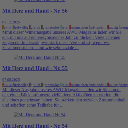
Mit Herz und Hand - Nr. 56
01.12.2025
aktiv
freiwillig
gleich
grenzenlos
jetzt
mitmachen
mittendrin
mutig
neug
Mmit dieser Winterausgabe unseres AWO-Magazins laden wir Sie
ein, mit uns auf ein ereignisreiches Jahr zu blicken. Viele Themen
zeigen eindrucksvoll, wie stark unser Verband ist, wenn wir
zusammenstehen – und wie sehr soziale ...
Mit Herz und Hand - Nr. 55
07.08.2025
aktiv
freiwillig
gleich
grenzenlos
jetzt
mitmachen
mittendrin
mutig
neug
Mit dieser Ausgabe unseres AWO-Magazins la den wir Sie erneut
ein, einen Blick auf unsere vielfältigen Aktivitäten zu werfen, die
alle eines gemeinsam haben: Sie stärken den sozialen Zusammenhalt
und schaffen echte Teilhabe für ...
Mit Herz und Hand - Nr. 54