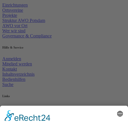
Einrichtungen
Ortsvereine
Projekte
Struktur AWO Potsdam
AWO vor Ort
Wer wir sind
Governance & Compliance
Hilfe & Service
Anmelden
Mitglied werden
Kontakt
Inhaltsverzeichnis
Bedienhilfen
Suche
Links
AWO Jobportal
AWO Ehrenamt Portal
AWO Schulgesundheitsfachkräfte
AWO Bundesverband
AWO International