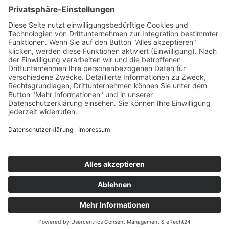
AWO Pflegeberatung
AWO Junge Plattform
AWO Kulturhaus Babelsberg
Arbeit mit Behinderung
AWO Büro Kindermut
Kulturland Brandenburg
AWO Selbsthilfe
AWO eLearning
Kultur für JEDEN
AWO 1plus9
Dachverband Freie Suchtselbsthilfe
© 1990 - 2026 Arbeiterwohlfahrt Bezirksverband Potsdam e. V.
Impressum
|
Datenschutz
|
Barrierefreiheitserklärung
Jobportal
Mutige Mutmacher*innen gesucht!
Komm zu den mutigen Mutmacher*innen.
neugierig?