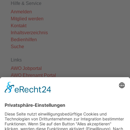
Hilfe & Service
Anmelden
Mitglied werden
Kontakt
Inhaltsverzeichnis
Bedienhilfen
Suche
Links
AWO Jobportal
AWO Ehrenamt Portal
AWO Schulgesundheitsfachkräfte
AWO Bundesverband
AWO International
AWO Pflegeberatung
AWO Junge Plattform
AWO Kulturhaus Babelsberg
Arbeit mit Behinderung