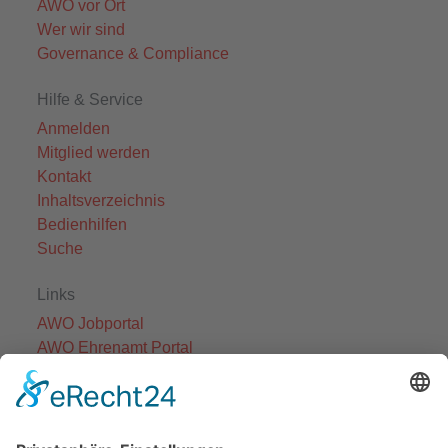
AWO vor Ort
Wer wir sind
Governance & Compliance
Hilfe & Service
Anmelden
Mitglied werden
Kontakt
Inhaltsverzeichnis
Bedienhilfen
Suche
Links
AWO Jobportal
AWO Ehrenamt Portal
AWO Schulgesundheitsfachkräfte
AWO Bundesverband
AWO International
AWO Pflegeberatung