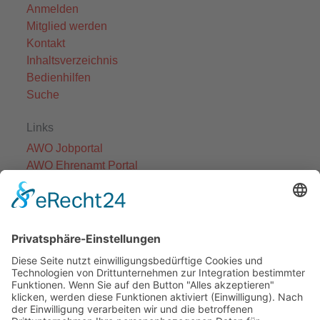
Anmelden
Mitglied werden
Kontakt
Inhaltsverzeichnis
Bedienhilfen
Suche
Links
AWO Jobportal
AWO Ehrenamt Portal
AWO Schulgesundheitsfachkräfte
AWO Bundesverband
AWO International
AWO Pflegeberatung
AWO Junge Plattform
AWO Kulturhaus Babelsberg
Arbeit mit Behinderung
AWO Büro Kindermut
Kulturland Brandenburg