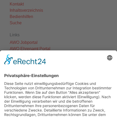
Kontakt
Inhaltsverzeichnis
Bedienhilfen
Suche
Links
AWO Jobportal
AWO Ehrenamt Portal
AWO Schulgesundheitsfachkräfte
AWO Bundesverband
AWO International
AWO Pflegeberatung
AWO Junge Plattform
AWO Kulturhaus Babelsberg
Arbeit mit Behinderung
AWO Büro Kindermut
Kulturland Brandenburg
AWO Selbsthilfe