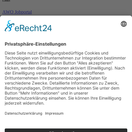
Links
AWO Jobportal
AWO Ehrenamt Portal
AWO Schulgesundheitsfachkräfte
AWO Bundesverband
AWO International
AWO Pflegeberatung
AWO Junge Plattform
AWO Kulturhaus Babelsberg
Arbeit mit Behinderung
AWO Büro Kindermut
Kulturland Brandenburg
AWO Selbsthilfe
AWO eLearning
Kultur für JEDEN
AWO 1plus9
Dachverband Freie Suchtselbsthilfe
© 1990 - 2026 Arbeiterwohlfahrt Bezirksverband Potsdam e. V.
Impressum
|
Datenschutz
|
Barrierefreiheitserklärung
Jobportal