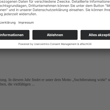
ung. In diesem Jahr findet er unter dem Motto „Suchtberatung wirkt“ 
n, die vielfältigen ...