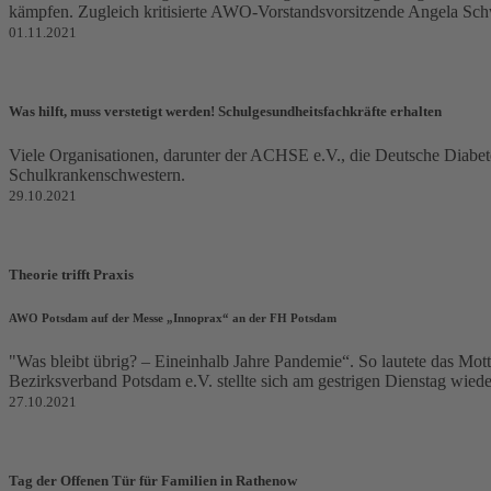
kämpfen. Zugleich kritisierte AWO-Vorstandsvorsitzende Angela Sch
01.11.2021
Was hilft, muss verstetigt werden! Schulgesundheitsfachkräfte erhalten
Viele Organisationen, darunter der ACHSE e.V., die Deutsche Diabete
Schulkrankenschwestern.
29.10.2021
Theorie trifft Praxis
AWO Potsdam auf der Messe „Innoprax“ an der FH Potsdam
"Was bleibt übrig? – Eineinhalb Jahre Pandemie“. So lautete das Mo
Bezirksverband Potsdam e.V. stellte sich am gestrigen Dienstag wiede
27.10.2021
Tag der Offenen Tür für Familien in Rathenow