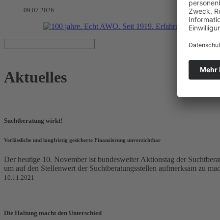
09.07.2026
Aktuelles
Suchtberatung wirkt!
Verlässliche und langfristig gesicherte Finanzierung unverzichtbar
Der heutige 10. November ist bundesweiter Aktionstag der Suchtberat
um auf den Stellenwert der Suchtberatungsstellen aufmerksam zu mache
10.11.2021
Die Haltung macht den Unterschied