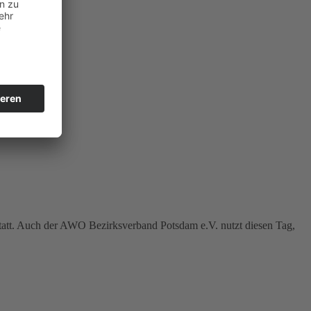
statt. Auch der AWO Bezirksverband Potsdam e.V. nutzt diesen Tag,