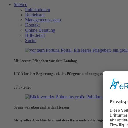
Service
Publikationen
Betriebsrat
Managementsystem
Kontakt
Online Beratung
Hilfe.Jetzt!
Suche
Mit leerem Pflegebett vor dem Landtag
LIGA fordert Regierung auf, das Pflegeneuordnungsgesetz zu verhinde
27.07.2026
Sonne von oben und in den Herzen
Mit großer Abschlussfeier auf dem Bassi endete die Jugendaktionswoch