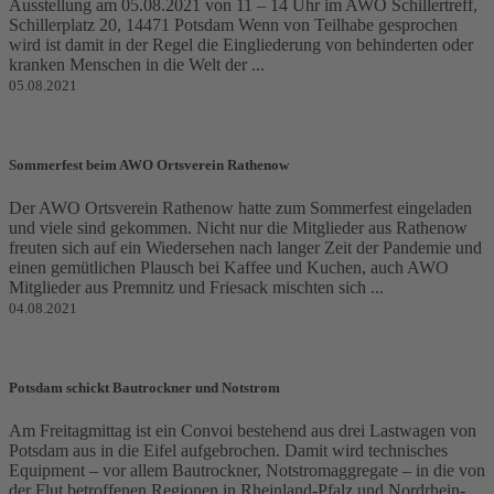
Ausstellung am 05.08.2021 von 11 – 14 Uhr im AWO Schillertreff,
Schillerplatz 20, 14471 Potsdam Wenn von Teilhabe gesprochen
wird ist damit in der Regel die Eingliederung von behinderten oder
kranken Menschen in die Welt der ...
05.08.2021
Sommerfest beim AWO Ortsverein Rathenow
Der AWO Ortsverein Rathenow hatte zum Sommerfest eingeladen
und viele sind gekommen. Nicht nur die Mitglieder aus Rathenow
freuten sich auf ein Wiedersehen nach langer Zeit der Pandemie und
einen gemütlichen Plausch bei Kaffee und Kuchen, auch AWO
Mitglieder aus Premnitz und Friesack mischten sich ...
04.08.2021
Potsdam schickt Bautrockner und Notstrom
Am Freitagmittag ist ein Convoi bestehend aus drei Lastwagen von
Potsdam aus in die Eifel aufgebrochen. Damit wird technisches
Equipment – vor allem Bautrockner, Notstromaggregate – in die von
der Flut betroffenen Regionen in Rheinland-Pfalz und Nordrhein-