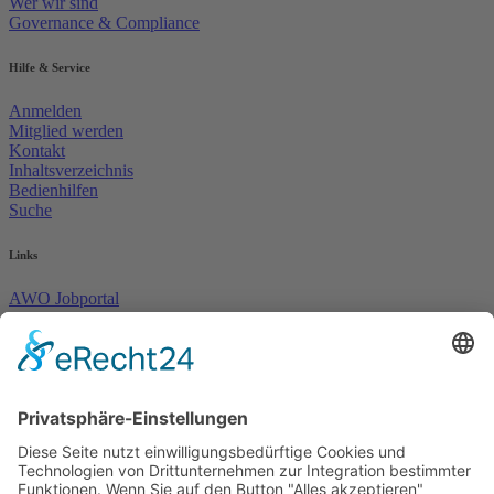
Wer wir sind
Governance & Compliance
Hilfe & Service
Anmelden
Mitglied werden
Kontakt
Inhaltsverzeichnis
Bedienhilfen
Suche
Links
AWO Jobportal
AWO Ehrenamt Portal
AWO Schulgesundheitsfachkräfte
AWO Bundesverband
AWO International
AWO Pflegeberatung
AWO Junge Plattform
AWO Kulturhaus Babelsberg
Arbeit mit Behinderung
AWO Büro Kindermut