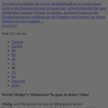
Die Spitzenverbände der Freien Wohlfahrtspflege in Deutschland
fordern die Bundesregierung dringend auf, schnellstmöglich die akut
gefährdeten sozialen Dienste zu sichern. In einem Papier an das
Bundeskanzleramt schildern sie die Situation und warnen vor einem
Wegbrechen der sozialen ...
22.03.2020
Seite 92 von 94
Anfang
Zurück
88
89
90
91
92
93
94
Vorwärts
Ende
Werde Mutige*r Mutmacher*in ganz in deiner Nähe!
Mutig,
weil Menschen für uns im Mittelpunkt stehen