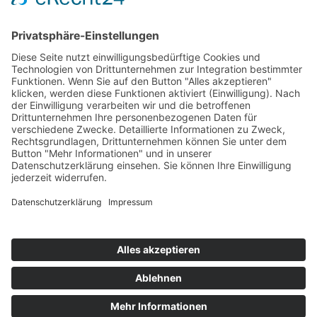
AWO International
AWO Pflegeberatung
AWO Junge Plattform
AWO Kulturhaus Babelsberg
Arbeit mit Behinderung
AWO Büro Kindermut
Kulturland Brandenburg
AWO Selbsthilfe
AWO eLearning
Kultur für JEDEN
AWO 1plus9
Dachverband Freie Suchtselbsthilfe
© 1990 - 2026 Arbeiterwohlfahrt Bezirksverband Potsdam e. V.
Impressum
|
Datenschutz
|
Barrierefreiheitserklärung
Jobportal
Mutige Mutmacher*innen gesucht!
Komm zu den mutigen Mutmacher*innen.
neugierig?