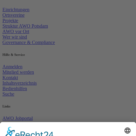
Einrichtungen
Ortsvereine
Projekte
Struktur AWO Potsdam
AWO vor Ort
Wer wir sind
Governance & Compliance
Hilfe & Service
Anmelden
Mitglied werden
Kontakt
Inhaltsverzeichnis
Bedienhilfen
Suche
Links
AWO Jobportal
AWO Ehrenamt Portal
AWO Schulgesundheitsfachkräfte
AWO Bundesverband