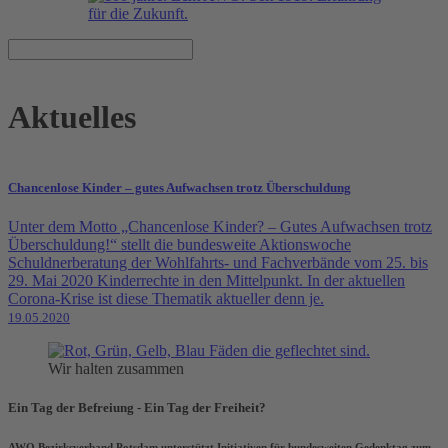
Aktuelles
Chancenlose Kinder – gutes Aufwachsen trotz Überschuldung
Unter dem Motto „Chancenlose Kinder? – Gutes Aufwachsen trotz
Überschuldung!“ stellt die bundesweite Aktionswoche
Schuldnerberatung der Wohlfahrts- und Fachverbände vom 25. bis
29. Mai 2020 Kinderrechte in den Mittelpunkt. In der aktuellen
Corona-Krise ist diese Thematik aktueller denn je.
19.05.2020
Wir halten zusammen
Ein Tag der Befreiung - Ein Tag der Freiheit?
AWO Bezirksverband Potsdam unterstützt Initiativen für bundesweiten Gedenktag zum