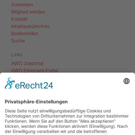
Anmelden
Mitglied werden
Kontakt
Inhaltsverzeichnis
Bedienhilfen
Suche
Links
AWO Jobportal
AWO Ehrenamt Portal
AWO Schulgesundheitsfachkräfte
AWO Bundesverband
AWO International
AWO Pflegeberatung
AWO Junge Plattform
AWO Kulturhaus Babelsberg
Arbeit mit Behinderung
AWO Büro Kindermut