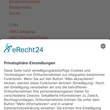
Inhaltsverzeichnis
Bedienhilfen
Suche
Links
AWO Jobportal
AWO Ehrenamt Portal
AWO Schulgesundheitsfachkräfte
AWO Bundesverband
AWO International
AWO Pflegeberatung
AWO Junge Plattform
AWO Kulturhaus Babelsberg
Arbeit mit Behinderung
AWO Büro Kindermut
Kulturland Brandenburg
AWO Selbsthilfe
AWO eLearning
Kultur für JEDEN