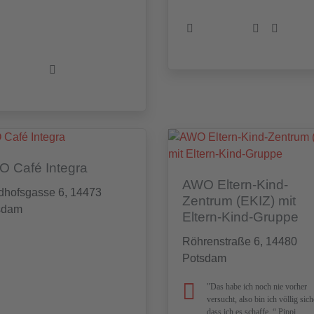
 Café Integra
AWO Eltern-Kind-
dhofsgasse 6, 14473
Zentrum (EKIZ) mit
sdam
Eltern-Kind-Gruppe
Röhrenstraße 6, 14480
Potsdam
"Das habe ich noch nie vorher
versucht, also bin ich völlig sich
dass ich es schaffe. “ Pippi