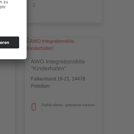
er"
AWO Integrationskita
"Kinderhafen"
Falkenhorst 19-21, 14478
Potsdam
Vielfalt erleben - gemeinsam wachsen
!