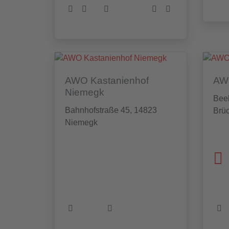
AWO Kastanienhof
AWO
Niemegk
Beel
Bahnhofstraße 45, 14823
Brü
Niemegk