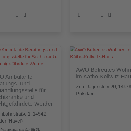
AWO Betreutes Woh
im Käthe-Kollwitz-Ha
O Ambulante
atungs- und
Zum Jagenstein 20, 1447
andlungsstelle für
Potsdam
htkranke und
htgefährdete Werder
enbahnstraße 1, 14542
der (Havel)
Wir nehmen uns Zeit für Sie!