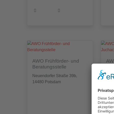
AWO Frühförder- und
AW
Beratungsstelle
"Ma
Neuendorfer Straße 39b,
In d
14480 Potsdam
Pot