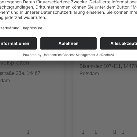
O Hort
AWO Hort "Nuthegeist
velsprotten"
Bisamkiez 107-111, 14478
gstraße 23a, 14467
Potsdam
sdam