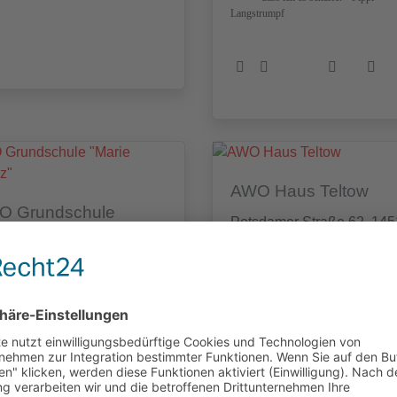
Langstrumpf
AWO Haus Teltow
O Grundschule
Potsdamer Straße 62, 14
rie Juchacz"
Teltow
er Feldmark 28, 14476
sdam
Das Wir ist immer stärker als das Ich!