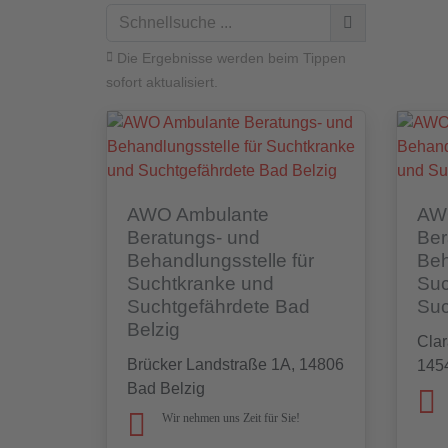
Die Ergebnisse werden beim Tippen
sofort aktualisiert.
AWO Ambulante
AW
Beratungs- und
Ber
Behandlungsstelle für
Beh
Suchtkranke und
Suc
Suchtgefährdete Bad
Suc
Belzig
Clar
Brücker Landstraße 1A, 14806
1454
Bad Belzig
Wir nehmen uns Zeit für Sie!