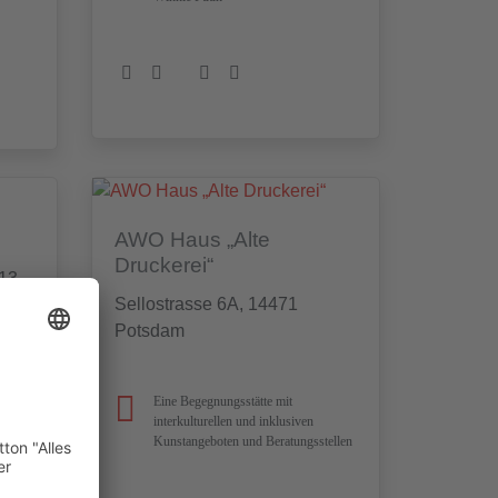
AWO Haus „Alte
Druckerei“
513
Sellostrasse 6A, 14471
Potsdam
Eine Begegnungsstätte mit
interkulturellen und inklusiven
Kunstangeboten und Beratungsstellen