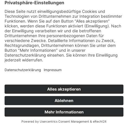
AWO Tagespflege "An der Dosse"
Rosa-Luxemburg-Straße 42, 16909 Wittstock
AWO Tagespflege Jüterbog
Tauentzienstraße 27, 14913 Jüterbog
AWO Tagespflege Käthe-Kollwitz-Haus
Zum Jagenstein 20, 14478 Potsdam