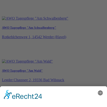
AWO Tagespflege "Am Schwalbenberg"
Rotkehlchenweg 1, 14542 Werder (Havel)
AWO Tagespflege "Am Wald"
Legder Chaussee 2, 19336 Bad Wilsnack