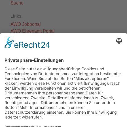
Suche
Links
AWO Jobportal
AWO Ehrenamt Portal
AWO Schulgesundheitsfachkräfte
AWO Bundesverband
AWO International
AWO Pflegeberatung
AWO Junge Plattform
AWO Kulturhaus Babelsberg
Arbeit mit Behinderung
AWO Büro Kindermut
Kulturland Brandenburg
AWO Selbsthilfe
AWO eLearning
Kultur für JEDEN
AWO 1plus9
Dachverband Freie Suchtselbsthilfe