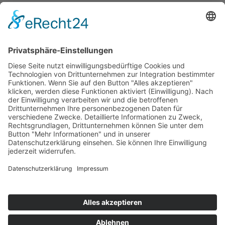
AWO Jobportal
AWO Ehrenamt Portal
AWO Schulgesundheitsfachkräfte
AWO Bundesverband
AWO International
AWO Pflegeberatung
AWO Junge Plattform
AWO Kulturhaus Babelsberg
Arbeit mit Behinderung
AWO Büro Kindermut
Kulturland Brandenburg
AWO Selbsthilfe
AWO eLearning
Kultur für JEDEN
AWO 1plus9
Dachverband Freie Suchtselbsthilfe
© 1990 - 2026 Arbeiterwohlfahrt Bezirksverband Potsdam e. V.
Impressum
|
Datenschutz
|
Barrierefreiheitserklärung
Jobportal
Mutige Mutmacher*innen gesucht!