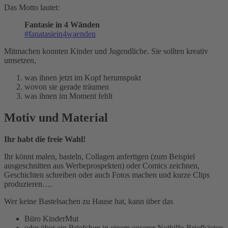
Das Motto lautet:
Fantasie in 4 Wänden
#fanatasiein4waenden
Mitmachen konnten Kinder und Jugendliche. Sie sollten kreativ
umsetzen,
was ihnen jetzt im Kopf herumspukt
wovon sie gerade träumen
was ihnen im Moment fehlt
Motiv und Material
Ihr habt die freie Wahl!
Ihr könnt malen, basteln, Collagen anfertigen (zum Beispiel
ausgeschnitten aus Werbeprospekten) oder Comics zeichnen,
Geschichten schreiben oder auch Fotos machen und kurze Clips
produzieren….
Wer keine Bastelsachen zu Hause hat, kann über das
Büro KinderMut
oder über ein Briefchen in einem unserer Nothilfe-Briefkästen