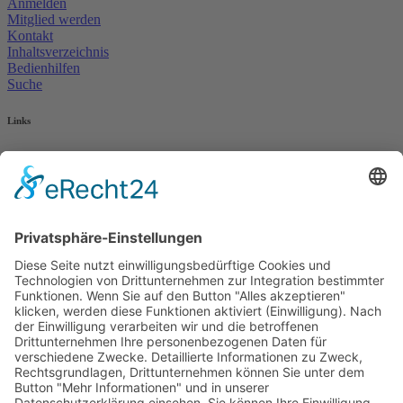
Anmelden
Mitglied werden
Kontakt
Inhaltsverzeichnis
Bedienhilfen
Suche
Links
AWO Jobportal
AWO Ehrenamt Portal
AWO Schulgesundheitsfachkräfte
AWO Bundesverband
AWO International
AWO Pflegeberatung
AWO Junge Plattform
AWO Kulturhaus Babelsberg
Arbeit mit Behinderung
AWO Büro Kindermut
Kulturland Brandenburg
AWO Selbsthilfe
AWO eLearning
Kultur für JEDEN
AWO 1plus9
Dachverband Freie Suchtselbsthilfe