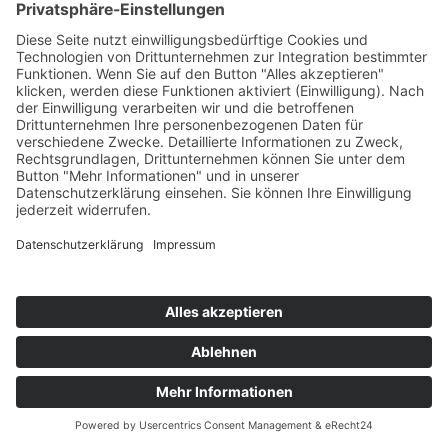
ausmachen, nämlich zu Ihnen. Unser Eindruck nach der Tour im
Spätsommer mit ihren zahlreichen Stationen ist, dass uns das ...
100 Gesichter #menschAWO
Nine & Tim Heft 68
01.12.2019
Wie jedes Jahr wird in der Weihnachtswelt viel gebastelt und
gebacken. Ein Abenteuer mit Wichtel, freche Clowns, Äffchen und
andere Wesen.
Geschichten aus der Weihnachtswelt
Nine & Tim Heft 67
01.10.2019
Herzlichen Glückwunsch an Marie Juchacz und all den vielen
Menschen, die die Idee der AWO wachsen lassen haben.
Die Geschichte von Marie Juchacz und der AWO
Mit Herz und Hand Nr. 37