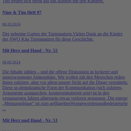
Tim freuen sich riesig auf das Basteln mit den Kindern.
Nine & Tim Heft 97
06.10.2024
Der geheime Garten der Turmspatzen.Vielen Dank an die Kinder
der AWO Kita Turmspatzen für diese Geschichte.
Mit Herz und Hand - Nr. 52
08.09.2024
Die Inhalte zählen – und die offene Diskussion in lockerer und
ungezwungener Atmosphäre. Wir wollen mit den Menschen reden,
ihnen zuhören, aber vor allem unsere Sicht auf die Dinge vermitteln.
Diese ur-demokratische Form der Kommunikation (sich zuhören,
Argumente austauschen, kompromissbereit sein) ist in den
vergangenen Jahren allgemein etwas verloren gegangen. Die eigene
„Meinungsblase“ ist zum geflügeltenWortgewordenundbedeutetsehr
...
Mit Herz und Hand - Nr. 51