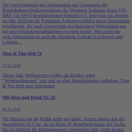
Die Fortschreibung des Aktionsplans zur Umsetzung der
Behindertenrechtskonventionen der Vereinten Nationen (kurz: UN-
BRK) im AWO Bezirksverband Potsdam e.V. liegt jetzt vor. Bereits
im Jahr 2016 hat die Potsdamer Arbeiterwohlfahrt einen Aktionsplan
beschlossen, der nach Auswertung der bisherigen Wirksamkeit nun
um neue Inklusionsmaßnahmen erweitert wurde. Wie schon der
erste Aktionsplan ist auch die erweiterte Auflage in schwerer und
Leichter ...
Nine & Tim Heft 74
17.12.2020
Dieses Jahr Weihnachten wollen die Kinder selbst
"Weihnachtsmann" sein und an allen Heimlichkeiten teilhaben. Nine
& Tim Heft zum Anschauen
Mit Herz und Hand Nr. 41
30.11.2020
Für Bildung hat die Politik nicht viel übrig. Anders lassen sich die
monatlichen 55 Cent, die im Hartz IV-Regelbedarfssatz der Sechs-
bis 14-Jährigen für Bildungswesen vorgesehen sind, nicht deuten.