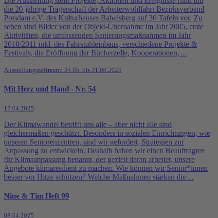
Die Ausstellung stellt Projekte, Aktionen und Ereignisse rund um
die 20-jährige Trägerschaft der Arbeiterwohlfahrt Bezirksverband
Potsdam e.V. des Kulturhauses Babelsberg auf 30 Tafeln vor. Zu
sehen sind Bilder von der Objekt-Übernahme im Jahr 2005, erste
Aktivitäten, die umfassenden Sanierungsmaßnahmen im Jahr
2010/2011 inkl. des Fahrstuhleinbaus, verschiedene Projekte &
Festivals, die Eröffnung der Bücherzelle, Kooperationen, ...
Ausstellungszeitraum: 24.05. bis 31.08.2025
Mit Herz und Hand - Nr. 54
17.04.2025
Der Klimawandel betrifft uns alle – aber nicht alle sind
gleichermaßen geschützt. Besonders in sozialen Einrichtungen, wie
unseren Seniorenzentren, sind wir gefordert, Strategien zur
Anpassung zu entwickeln. Deshalb haben wir einen Beauftragten
für Klimaanpassung benannt, der gezielt daran arbeitet, unsere
Angebote klimaresilient zu machen. Wie können wir Senior*innen
besser vor Hitze schützen? Welche Maßnahmen stärken die ...
Nine & Tim Heft 99
08.04.2025