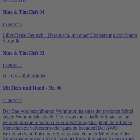
Nine & Tim Heft 84
19.09.2022
Lillys Reise Deutsch - Ukrainisch, mit einer Übersetzung von Naina
Skripnik
Nine & Tim Heft 83
19.09.2022
Die Grashüpferkinder
Mit Herz und Hand - Nr. 46
01.08.2022
Der Bau von bezahlbarem Wohnraum ist eines der probaten Mittel
gegen Wohnungslosigkeit. Doch was muss darüber hinaus getan
werden, um die Situation der von Wohnungslosigkeit betroffenen
Menschen zu verbessern oder ganz zu beenden?Der AWO
Bezirksverband Potsdam e.V. veranstaltete unter Mitwirkung der
Bundesbauministerin Klara Geywitz Ende Juni einen Fachtag zum