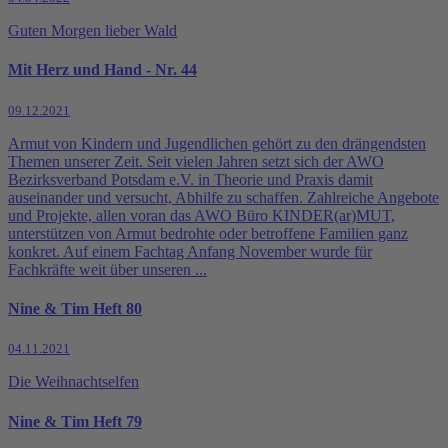
Guten Morgen lieber Wald
Mit Herz und Hand - Nr. 44
09.12.2021
Armut von Kindern und Jugendlichen gehört zu den drängendsten
Themen unserer Zeit. Seit vielen Jahren setzt sich der AWO
Bezirksverband Potsdam e.V. in Theorie und Praxis damit
auseinander und versucht, Abhilfe zu schaffen. Zahlreiche Angebote
und Projekte, allen voran das AWO Büro KINDER(ar)MUT,
unterstützen von Armut bedrohte oder betroffene Familien ganz
konkret. Auf einem Fachtag Anfang November wurde für
Fachkräfte weit über unseren ...
Nine & Tim Heft 80
04.11.2021
Die Weihnachtselfen
Nine & Tim Heft 79