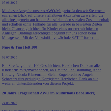
07.08.2025
Mit dieser Ausgabe unseres AWO-Magazins la den wir Sie erneut
ein, einen Blick auf unsere vielfältigen Aktivitäten zu werfen, die
alle eines gemeinsam haben: Sie stärken den sozialen Zusammenhalt
und schaffen echte Teilhabe für alle. Gerade in bewegten Zeiten
bleibt Chancengleichheit für Kinder eines unserer wichtigsten
Anliegen. Bildungsgerechtigkeit beginnt für uns schon beim
Mittagessen. Mit der Volksinitiative „Schule SATT“ fordern ...
Nine & Tim Heft 100
02.07.2025
Ein Streifzug durch 100 Geschichten. Herzlichen Dank an alle
Kinder die mitgemacht haben, an Ute und Lea Bräunling, Anne
Ludwig, Nicola Klusemann, Stefan Engelbrecht & Angela
Schweers fürs geduldige Korrigieren.Herzlichen Dank an alle
weiteren Unterstützenden von diesem Projekt.
20 Jahre Trägerschaft AWO im Kulturhaus Babelsberg
24.05.2025