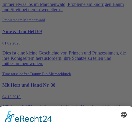
Immer etwas los im Märchenwald, Probleme am knorrigen Baum
und Streit bei den Löweneltern...
Probleme im Märchenwald
Nine & Tim Heft 69
01.02.2020
Dies ist eine kleine Geschichte von Prinzen und Prinzessinnen, die
ihre Königseltern herausfordern, ihre Schätze zu teilen und
mitbestimmen wollen.
Tims rätselhafter Traum: Ein Mitmachbuch
Mit Herz und Hand Nr. 38
04.12.2019
100 Jahre AWO sind für uns natürlich ein Grund zum Feiern. Wir
haben uns dabei ganz bewusst dafür entschieden, dies nicht im
Rahmen eines zentralen Festes in Potsdam, sondern mit einer Tour
durchs Land zu tun. Wir wollten all die vielen Eindrücke, Ideen und
schönen Momente zu den Menschen bringen, die unseren Verband