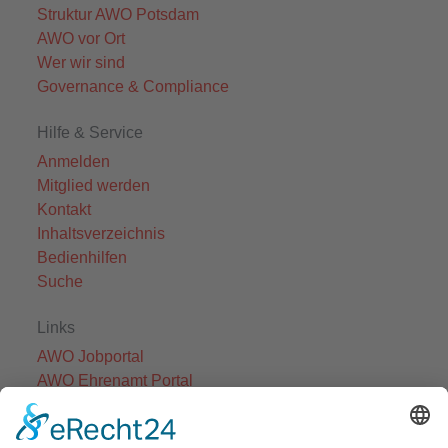
Struktur AWO Potsdam
AWO vor Ort
Wer wir sind
Governance & Compliance
Hilfe & Service
Anmelden
Mitglied werden
Kontakt
Inhaltsverzeichnis
Bedienhilfen
Suche
Links
AWO Jobportal
AWO Ehrenamt Portal
AWO Schulgesundheitsfachkräfte
AWO Bundesverband