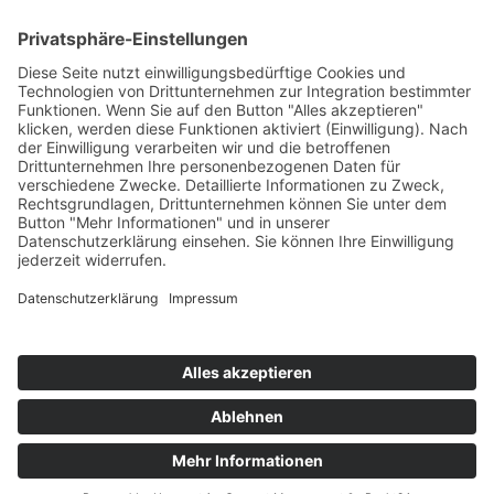
AWO International
AWO Pflegeberatung
AWO Junge Plattform
AWO Kulturhaus Babelsberg
Arbeit mit Behinderung
AWO Büro Kindermut
Kulturland Brandenburg
AWO Selbsthilfe
AWO eLearning
Kultur für JEDEN
AWO 1plus9
Dachverband Freie Suchtselbsthilfe
© 1990 - 2026 Arbeiterwohlfahrt Bezirksverband
Potsdam e. V.
Impressum
|
Datenschutz
|
Barrierefreiheitserklärung