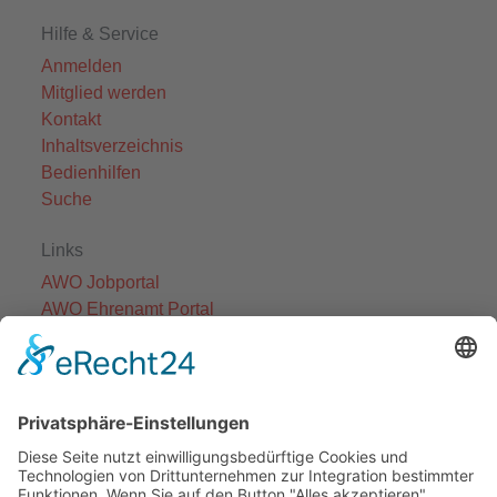
Hilfe & Service
Anmelden
Mitglied werden
Kontakt
Inhaltsverzeichnis
Bedienhilfen
Suche
Links
AWO Jobportal
AWO Ehrenamt Portal
AWO Schulgesundheitsfachkräfte
AWO Bundesverband
AWO International
AWO Pflegeberatung
AWO Junge Plattform
AWO Kulturhaus Babelsberg
Arbeit mit Behinderung