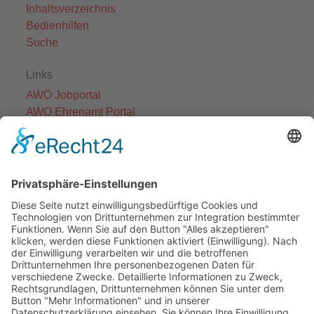
Inhaltsverzeichnis
Bedienhilfen
Suche
Links
AWO Jobportal
AWO Ehrenamt Portal
AWO Schulgesundheitsfachkräfte
AWO Bundesverband
AWO International
AWO Pflegeberatung
AWO Junge Plattform
AWO Kulturhaus Babelsberg
Arbeit mit Behinderung
AWO Büro Kindermut
Kulturland Brandenburg
AWO Selbsthilfe
AWO eLearning
Kultur für JEDEN