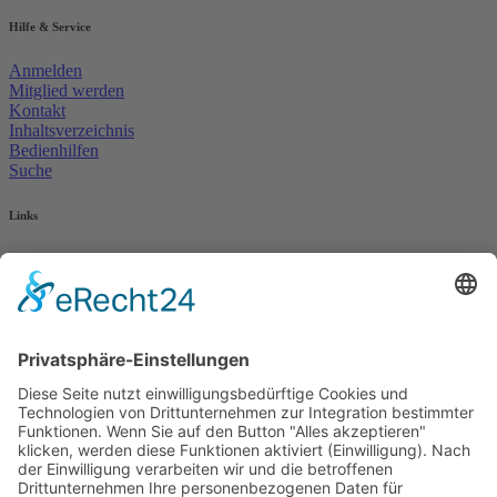
Hilfe & Service
Anmelden
Mitglied werden
Kontakt
Inhaltsverzeichnis
Bedienhilfen
Suche
Links
AWO Jobportal
AWO Ehrenamt Portal
AWO Schulgesundheitsfachkräfte
AWO Bundesverband
AWO International
AWO Pflegeberatung
AWO Junge Plattform
AWO Kulturhaus Babelsberg
Arbeit mit Behinderung
AWO Büro Kindermut
Kulturland Brandenburg
AWO Selbsthilfe