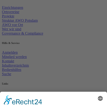
Einrichtungen
Ortsvereine
Projekte
Struktur AWO Potsdam
AWO vor Ort
Wer wir sind
Governance & Compliance
Hilfe & Service
Anmelden
Mitglied werden
Kontakt
Inhaltsverzeichnis
Bedienhilfen
Suche
Links
AWO Jobportal
AWO Ehrenamt Portal
AWO Schulgesundheitsfachkräfte
AWO Bundesverband