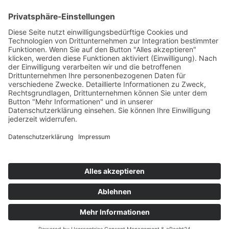
AWO International
AWO Pflegeberatung
AWO Junge Plattform
AWO Kulturhaus Babelsberg
Arbeit mit Behinderung
AWO Büro Kindermut
Kulturland Brandenburg
AWO Selbsthilfe
AWO eLearning
Kultur für JEDEN
AWO 1plus9
Dachverband Freie Suchtselbsthilfe
© 1990 - 2026 Arbeiterwohlfahrt Bezirksverband Potsdam e. V.
Impressum
|
Datenschutz
|
Barrierefreiheitserklärung
Jobportal
Mutige Mutmacher*innen gesucht!
Komm zu den mutigen Mutmacher*innen.
neugierig?