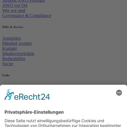
Struktur AWO Potsdam
AWO vor Ort
Wer wir sind
Governance & Compliance
Hilfe & Service
Anmelden
Mitglied werden
Kontakt
Inhaltsverzeichnis
Bedienhilfen
Suche
Links
AWO Jobportal
AWO Ehrenamt Portal
AWO Schulgesundheitsfachkräfte
AWO Bundesverband
AWO International
AWO Pflegeberatung
AWO Junge Plattform
AWO Kulturhaus Babelsberg