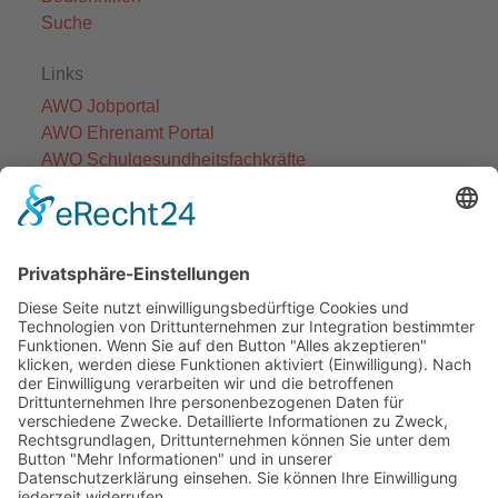
Suche
Links
AWO Jobportal
AWO Ehrenamt Portal
AWO Schulgesundheitsfachkräfte
AWO Bundesverband
AWO International
AWO Pflegeberatung
AWO Junge Plattform
AWO Kulturhaus Babelsberg
Arbeit mit Behinderung
AWO Büro Kindermut
Kulturland Brandenburg
AWO Selbsthilfe
AWO eLearning
Kultur für JEDEN
AWO 1plus9