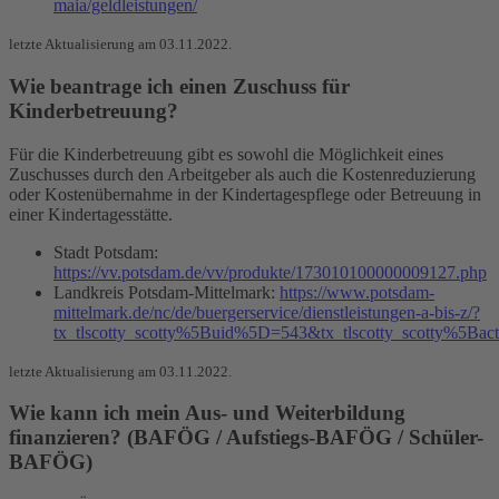
maia/geldleistungen/
letzte Aktualisierung am 03.11.2022.
Wie beantrage ich einen Zuschuss für
Kinderbetreuung?
Für die Kinderbetreuung gibt es sowohl die Möglichkeit eines
Zuschusses durch den Arbeitgeber als auch die Kostenreduzierung
oder Kostenübernahme in der Kindertagespflege oder Betreuung in
einer Kindertagesstätte.
Stadt Potsdam:
https://vv.potsdam.de/vv/produkte/173010100000009127.php
Landkreis Potsdam-Mittelmark:
https://www.potsdam-
mittelmark.de/nc/de/buergerservice/dienstleistungen-a-bis-z/?
tx_tlscotty_scotty%5Buid%5D=543&tx_tlscotty_scotty%5Ba
letzte Aktualisierung am 03.11.2022.
Wie kann ich mein Aus- und Weiterbildung
finanzieren? (BAFÖG / Aufstiegs-BAFÖG / Schüler-
BAFÖG)