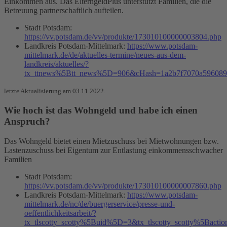
Einkommen aus. Das ElterngeldPlus unterstützt Familien, die die
Betreuung partnerschaftlich aufteilen.
Stadt Potsdam:
https://vv.potsdam.de/vv/produkte/173010100000003804.php
Landkreis Potsdam-Mittelmark:
https://www.potsdam-
mittelmark.de/de/aktuelles-termine/neues-aus-dem-
landkreis/aktuelles/?
tx_ttnews%5Btt_news%5D=906&cHash=1a2b7f7070a596089
letzte Aktualisierung am 03.11.2022.
Wie hoch ist das Wohngeld und habe ich einen
Anspruch?
Das Wohngeld bietet einen Mietzuschuss bei Mietwohnungen bzw.
Lastenzuschuss bei Eigentum zur Entlastung einkommensschwacher
Familien
Stadt Potsdam:
https://vv.potsdam.de/vv/produkte/173010100000007860.php
Landkreis Potsdam-Mittelmark:
https://www.potsdam-
mittelmark.de/nc/de/buergerservice/presse-und-
oeffentlichkeitsarbeit/?
tx_tlscotty_scotty%5Buid%5D=3&tx_tlscotty_scotty%5Bact