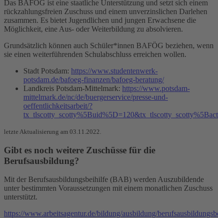
Das BAFÖG ist eine staatliche Unterstützung und setzt sich einem
rückzahlungsfreien Zuschuss und einem unverzinslichen Darlehen
zusammen. Es bietet Jugendlichen und jungen Erwachsene die
Möglichkeit, eine Aus- oder Weiterbildung zu absolvieren.
Grundsätzlich können auch Schüler*innen BAFÖG beziehen, wenn
sie einen weiterführenden Schulabschluss erreichen wollen.
Stadt Potsdam:
https://www.studentenwerk-
potsdam.de/bafoeg-finanzen/bafoeg-beratung/
Landkreis Potsdam-Mittelmark:
https://www.potsdam-
mittelmark.de/nc/de/buergerservice/presse-und-
oeffentlichkeitsarbeit/?
tx_tlscotty_scotty%5Buid%5D=120&tx_tlscotty_scotty%5Ba
letzte Aktualisierung am 03.11.2022.
Gibt es noch weitere Zuschüsse für die
Berufsausbildung?
Mit der Berufsausbildungsbeihilfe (BAB) werden Auszubildende
unter bestimmten Voraussetzungen mit einem monatlichen Zuschuss
unterstützt.
https://www.arbeitsagentur.de/bildung/ausbildung/berufsausbildungsbe