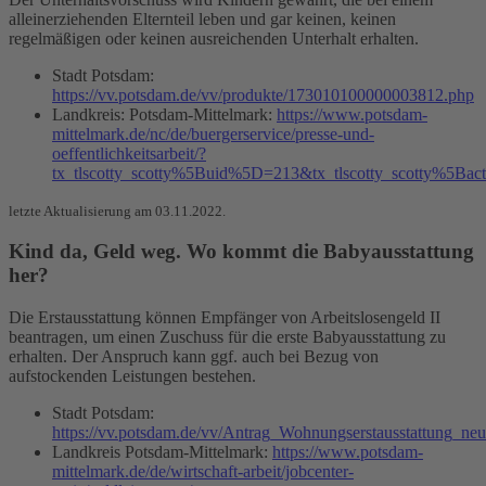
alleinerziehenden Elternteil leben und gar keinen, keinen
regelmäßigen oder keinen ausreichenden Unterhalt erhalten.
Stadt Potsdam:
https://vv.potsdam.de/vv/produkte/173010100000003812.php
Landkreis: Potsdam-Mittelmark:
https://www.potsdam-
mittelmark.de/nc/de/buergerservice/presse-und-
oeffentlichkeitsarbeit/?
tx_tlscotty_scotty%5Buid%5D=213&tx_tlscotty_scotty%5Ba
letzte Aktualisierung am 03.11.2022.
Kind da, Geld weg. Wo kommt die Babyausstattung
her?
Die Erstausstattung können Empfänger von Arbeitslosengeld II
beantragen, um einen Zuschuss für die erste Babyausstattung zu
erhalten. Der Anspruch kann ggf. auch bei Bezug von
aufstockenden Leistungen bestehen.
Stadt Potsdam:
https://vv.potsdam.de/vv/Antrag_Wohnungserstausstattung_neu
Landkreis Potsdam-Mittelmark:
https://www.potsdam-
mittelmark.de/de/wirtschaft-arbeit/jobcenter-