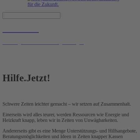
Hilfe.Jetzt!
Hilfe.Jetzt!
Hilfe.Jetzt!
Beratungs- und Unterstützungsleistungen
Beratungs- und Unterstützungsleistungen
Beratungs- und Unterstützungsleistungen
Hilfe.Jetzt!
Schwere Zeiten leichter gemacht – wir setzen auf Zusammenhalt.
Einerseits wird alles teurer, werden Ressourcen wie Energie und
Heizkraft knapp, leben wir in Zeiten von Unwägbarkeiten.
Andererseits gibt es eine Menge Unterstützungs- und Hilfsangebote,
Beratungsmöglichkeiten und Ideen in Zeiten knapper Kassen