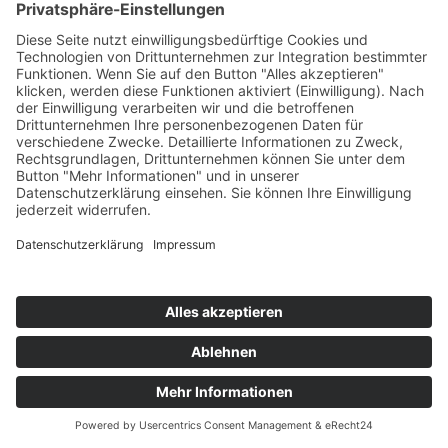
AWO Beratungsstelle für Überschuldete
Ziesar
Badstraße 14, 14793 Ziesar
AWO Beratungsstelle für Überschuldete
Werder
Eisenbahnstraße 1, 14542 Werder (Havel)
AWO Beratungsstelle für Überschuldete
Brück
Ernst-Thälmann-Str. 58, 14822 Brück