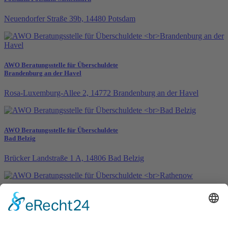
Neuendorfer Straße 39b, 14480 Potsdam
AWO Beratungsstelle für Überschuldete
Brandenburg an der Havel
Rosa-Luxemburg-Allee 2, 14772 Brandenburg an der Havel
AWO Beratungsstelle für Überschuldete
Bad Belzig
Brücker Landstraße 1 A, 14806 Bad Belzig
AWO Beratungsstelle für Überschuldete
Rathenow
Friedrich-Ebert-Ring 63, 14712 Rathenow