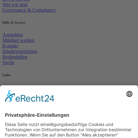
Wer wir sind
Governance & Compliance
Hilfe & Service
Anmelden
Mitglied werden
Kontakt
Inhaltsverzeichnis
Bedienhilfen
Suche
Links
AWO Jobportal
AWO Ehrenamt Portal
AWO Schulgesundheitsfachkräfte
AWO Bundesverband
AWO International
AWO Pflegeberatung
AWO Junge Plattform
AWO Kulturhaus Babelsberg
Arbeit mit Behinderung
AWO Büro Kindermut