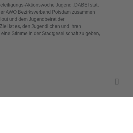
Beteiligungs-Aktionswoche Jugend „DABEI statt
der AWO Bezirksverband Potsdam zusammen
llout und dem Jugendbeirat der
Ziel ist es, den Jugendlichen und ihren
eine Stimme in der Stadtgesellschaft zu geben,