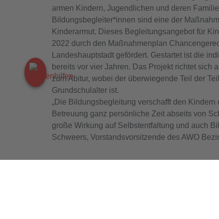
armen Kindern, Jugendlichen und deren Familie
Bildungsbegleiter*innen sind eine der Maßnah
Kinderarmut. Dieses Begleitungsangebot für Kin
2022 durch den Maßnahmenplan Chancengerech
Landeshauptstadt gefördert. Gestartet ist die in
bereits vor vier Jahren. Das Projekt richtet sich 
zum Abitur, wobei der überwiegende Teil der T
Grundschulalter ist.
„Die Bildungsbegleitung verschafft den Kindern 
Betreuung ganz persönliche Zeit abseits von S
große Wirkung auf Selbstentfaltung und auch Bil
Schweers, Vorstandsvorsitzende des AWO Bezi
Zurück