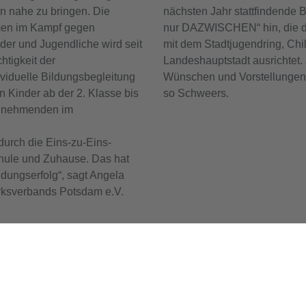
n nahe zu bringen. Die
nächsten Jahr stattfindende 
men im Kampf gegen
nur DAZWISCHEN“ hin, die 
der und Jugendliche wird seit
mit dem Stadtjugendring, Chi
tigkeit der
Landeshauptstadt ausrichtet. 
dividuelle Bildungsbegleitung
Wünschen und Vorstellungen 
an Kinder ab der 2. Klasse bis
so Schweers.
eilnehmenden im
durch die Eins-zu-Eins-
chule und Zuhause. Das hat
dungserfolg“, sagt Angela
rksverbands Potsdam e.V.