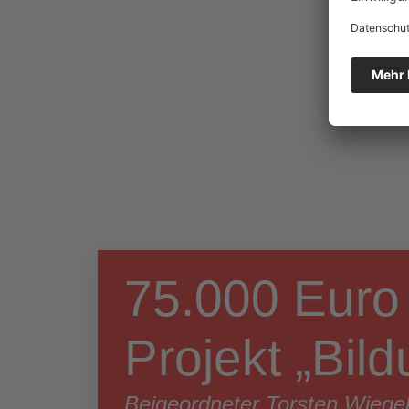
75.000 Euro
Projekt „Bil
Beigeordneter Torsten Wiege