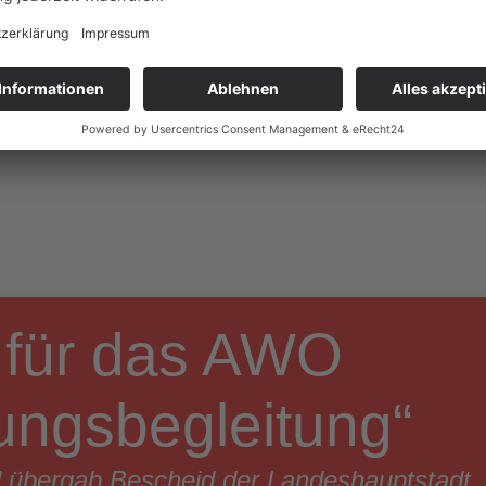
 für das AWO
dungsbegleitung“
l übergab Bescheid der Landeshauptstadt