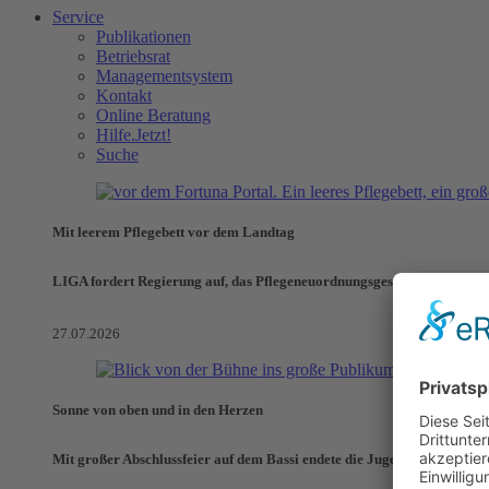
Service
Publikationen
Betriebsrat
Managementsystem
Kontakt
Online Beratung
Hilfe.Jetzt!
Suche
Mit leerem Pflegebett vor dem Landtag
LIGA fordert Regierung auf, das Pflegeneuordnungsgesetz zu verhinde
27.07.2026
Sonne von oben und in den Herzen
Mit großer Abschlussfeier auf dem Bassi endete die Jugendaktionswoch