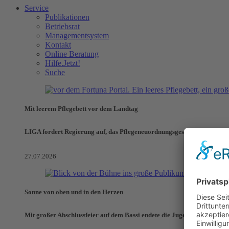
Service
Publikationen
Betriebsrat
Managementsystem
Kontakt
Online Beratung
Hilfe.Jetzt!
Suche
Mit leerem Pflegebett vor dem Landtag
LIGA fordert Regierung auf, das Pflegeneuordnungsgesetz zu verhinde
27.07.2026
Sonne von oben und in den Herzen
Mit großer Abschlussfeier auf dem Bassi endete die Jugendaktionswoch