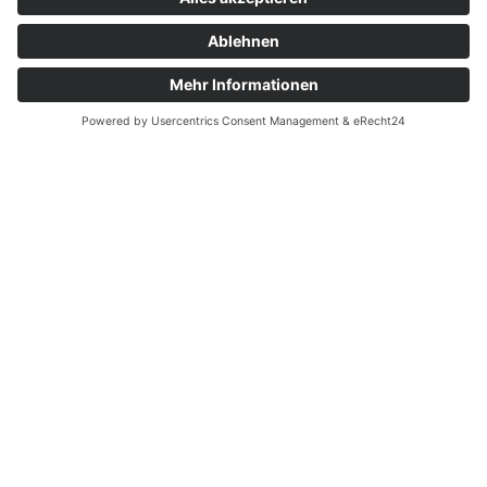
Die ambulante Pflege wird
nachhaltiger
Erstes von sieben E-Autos für
AWO Sozialstationen im Einsatz
E-Autos für AWO Sozialstationen
Erstes von sieben E-Autos für AWO