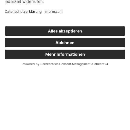
AWO LAG in Brandenburg
gründet eingetragenen Verein
Artikel vom 01.12.2023
aktiv
mitmachen
mutig
Die Gemeinsame Landesarbeitsgemeinschaft der