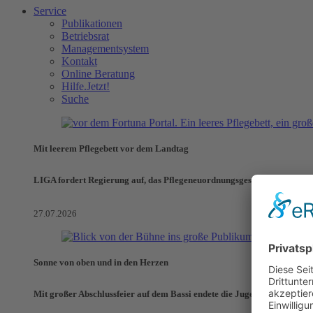
Service
Publikationen
Betriebsrat
Managementsystem
Kontakt
Online Beratung
Hilfe.Jetzt!
Suche
Mit leerem Pflegebett vor dem Landtag
LIGA fordert Regierung auf, das Pflegeneuordnungsgesetz zu verhinde
27.07.2026
Sonne von oben und in den Herzen
Mit großer Abschlussfeier auf dem Bassi endete die Jugendaktionswoch