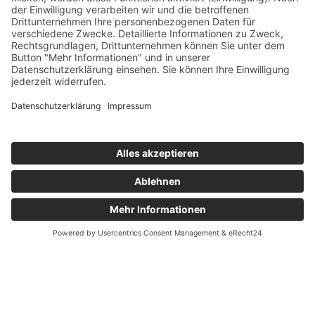
AWO Weihnachtsfeier: Live
Musik, Tanz & Festtagsessen mit
Sven Richter
Artikel vom 13.12.2025