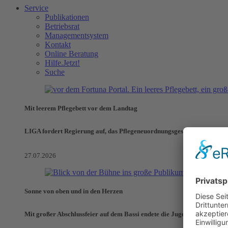
Service
Publikationen
Betriebsrat
Managementsystem
Kontakt
Online Beratung
Hilfe.Jetzt!
Suche
Mit leerem Pflegebett vor dem Landtag
LIGA fordert Regierung auf, das Pflegeneuordnungsgesetz zu verhinde
27.07.2026
Sonne von oben und in den Herzen
Mit großer Abschlussfeier auf dem Bassi endete die Jugendaktionswoch