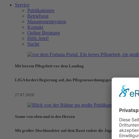
Service
Publikationen
Betriebsrat
Managementsystem
Kontakt
Online Beratung
Hilfe.Jetzt!
Suche
Mit leerem Pflegebett vor dem Landtag
LIGA fordert Regierung auf, das Pflegeneuordnungsgesetz zu verhinde
27.07.2026
Sonne von oben und in den Herzen
Mit großer Abschlussfeier auf dem Bassi endete die Jugendaktionswoch