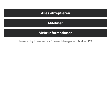
Dampferfahrt zum Einstand
Artikel vom 15.08.2021
jetzt
mitmachen
mutig
neugierig
Das schweißt zusammen: Am vergangenen
Donnerstag (12. August) haben unsere neuen
Auszubildenden der AWO Fachschule für