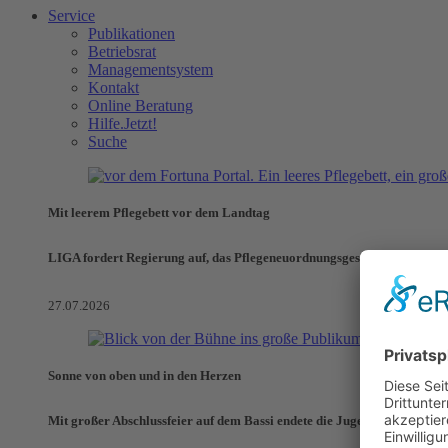
Service
Publikationen
Betriebsrat
Managementsystem
Kontakt
Online Beratung
Hilfe.Jetzt!
Suche
Mit leerem Pflegebett vor dem Landtag
LIGA fordert Regierung auf, das Pflegeneuordnungsgesetz zu verhinde
27.07.2026
Sonne von oben und in den Herzen
Mit großer Abschlussfeier auf dem Bassi endete die Jugendaktionswoch