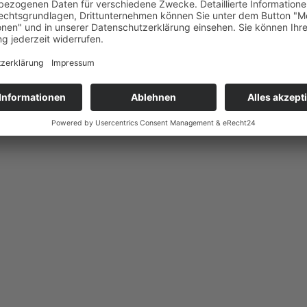
e-Übertragung der Preisverleihun
5 – Seid dabei!