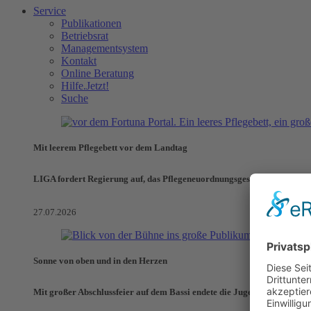
Service
Publikationen
Betriebsrat
Managementsystem
Kontakt
Online Beratung
Hilfe.Jetzt!
Suche
Mit leerem Pflegebett vor dem Landtag
LIGA fordert Regierung auf, das Pflegeneuordnungsgesetz zu verhinde
27.07.2026
Sonne von oben und in den Herzen
Mit großer Abschlussfeier auf dem Bassi endete die Jugendaktionswoch