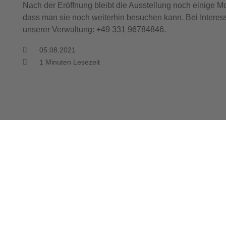
Nach der Eröffnung bleibt die Ausstellung noch einige 
dass man sie noch weiterhin besuchen kann. Bei Interes
unserer Verwaltung: +49 331 96784846.
05.08.2021
1
Minuten Lesezeit
nächster Artikel
athenow
Perspektive Ü60: Aktiv 
06.08.2021
16:03