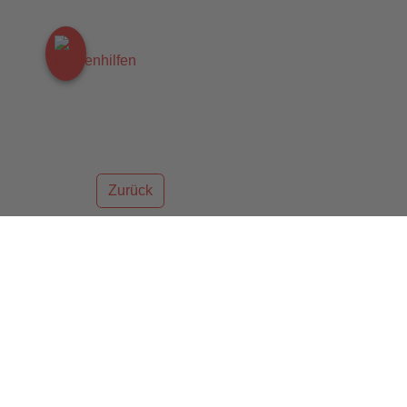
Zurück
letzter Artikel
Sommerfest beim AWO Ortsverein R
04.08.2021
16:22