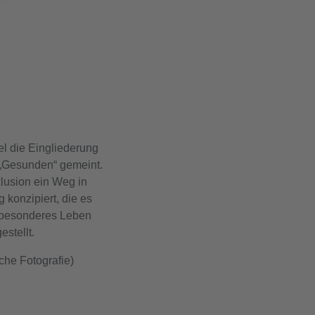
el die Eingliederung
 „Gesunden“ gemeint.
klusion ein Weg in
 konzipiert, die es
r besonderes Leben
stellt.
che Fotografie)