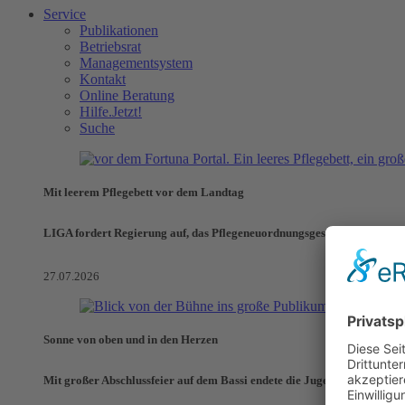
Service
Publikationen
Betriebsrat
Managementsystem
Kontakt
Online Beratung
Hilfe.Jetzt!
Suche
Mit leerem Pflegebett vor dem Landtag
LIGA fordert Regierung auf, das Pflegeneuordnungsgesetz zu verhinde
27.07.2026
Sonne von oben und in den Herzen
Mit großer Abschlussfeier auf dem Bassi endete die Jugendaktionswoch