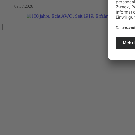
09.07.2026
Fachkräfteaustausch zur Kind
Israelische Delegation besucht AWO Büro KINDER(ar)MUT und L