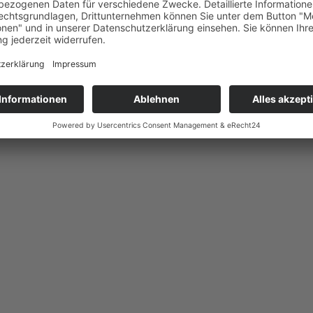
erarmut
iving Museum