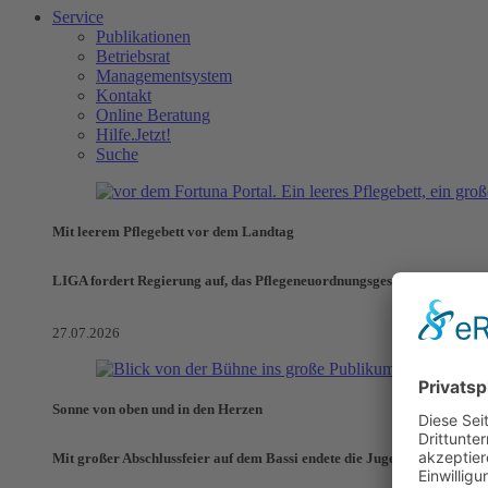
Service
Publikationen
Betriebsrat
Managementsystem
Kontakt
Online Beratung
Hilfe.Jetzt!
Suche
Mit leerem Pflegebett vor dem Landtag
LIGA fordert Regierung auf, das Pflegeneuordnungsgesetz zu verhinde
27.07.2026
Sonne von oben und in den Herzen
Mit großer Abschlussfeier auf dem Bassi endete die Jugendaktionswoch