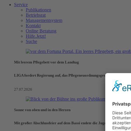
Service
Publikationen
Betriebsrat
Managementsystem
Kontakt
Online Beratung
Hilfe.Jetzt!
Suche
Mit leerem Pflegebett vor dem Landtag
LIGA fordert Regierung auf, das Pflegeneuordnungsgesetz zu verhinde
27.07.2026
Sonne von oben und in den Herzen
Mit großer Abschlussfeier auf dem Bassi endete die Jugendaktionswoch