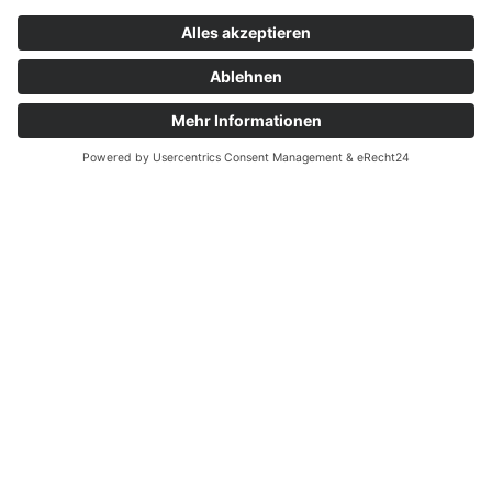
Gemeinsamer Spendenaufruf
zum Kindertag
AWO Büro KINDER(ar)MUT und
Annalena Baerbock sammeln
wieder Schulranzen und -material
Annalena Baerbock (Bündnis 90/Die Grünen) und Angela Schweers
(Vorstandsvorsitzende AWO Bezirksverband Potsdam e.V.)